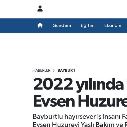
Nöbetçi Eczaneler
Gündem
Eğitim
Ekonomi
Hava Durumu
Namaz Vakitleri
Trafik Durumu
HABERLER
BAYBURT
2022 yılında
Süper Lig Puan Durumu ve Fikstür
Tüm Manşetler
Evsen Huzure
Son Dakika Haberleri
Bayburtlu hayırsever iş insanı 
Haber Arşivi
Evsen Huzurevi Yaşlı Bakım ve 