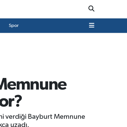
Spor
, Memnune
or?
smini verdiği Bayburt Memnune
kça uzadı.