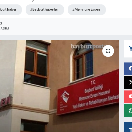
burt haber
#Bayburt haberleri
#Memnune Evsen
2
LAŞIM
Y