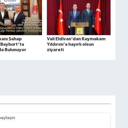
anı Şahap
Vali Eldivan’dan Kaymakam
 Bayburt’ta
Yıldırım’a hayırlı olsun
a Bulunuyor
ziyareti