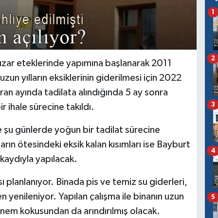
1
2
zar eteklerinde yapımına başlanarak 2011
un yılların eksiklerinin giderilmesi için 2022
ziran ayında tadilata alındığında 5 ay sonra
3
r ihale sürecine takıldı.
 şu günlerde yoğun bir tadilat sürecine
ların ötesindeki eksik kalan kısımları ise Bayburt
4
kaydıyla yapılacak.
planlanıyor. Binada pis ve temiz su giderleri,
 yenileniyor. Yapılan çalışma ile binanın uzun
5
nem kokusundan da arındırılmış olacak.