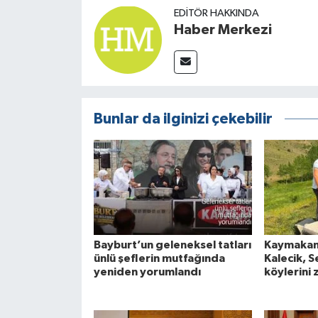
EDITÖR HAKKINDA
Haber Merkezi
Bunlar da ilginizi çekebilir
Bayburt’un geleneksel tatları
Kaymakam 
ünlü şeflerin mutfağında
Kalecik, S
yeniden yorumlandı
köylerini 