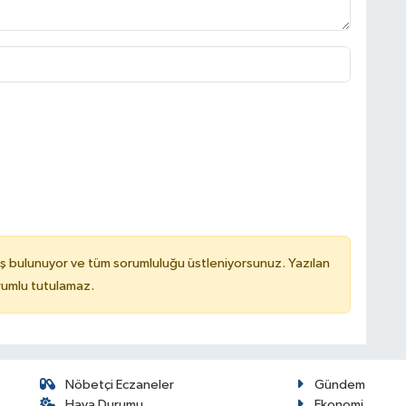
ş bulunuyor ve tüm sorumluluğu üstleniyorsunuz. Yazılan
rumlu tutulamaz.
Nöbetçi Eczaneler
Gündem
Hava Durumu
Ekonomi