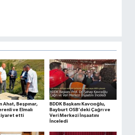
Ahat, Beşpınar,
BDDK Başkanı Kavcıoğlu,
erenli ve Elmalı
Bayburt OSB’deki Çağrı ve
ziyaret etti
Veri Merkezi İnşaatını
İnceledi