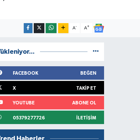
-
+
A
A
ükleniyor...
FACEBOOK
BEĞEN
X
TAKIP ET
YOUTUBE
ABONE OL
05379277726
İLETIŞIM
Trend Haberler