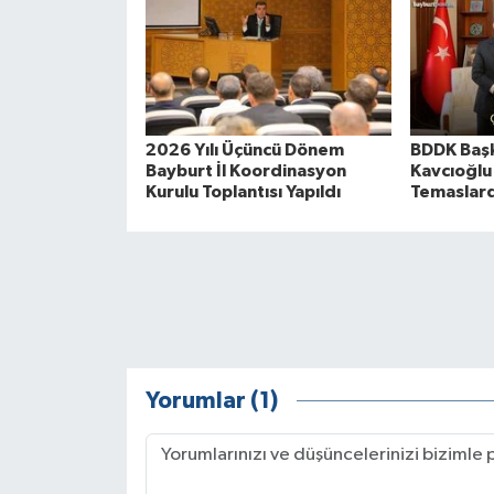
2026 Yılı Üçüncü Dönem
BDDK Başk
Bayburt İl Koordinasyon
Kavcıoğlu
Kurulu Toplantısı Yapıldı
Temaslard
Yorumlar (1)