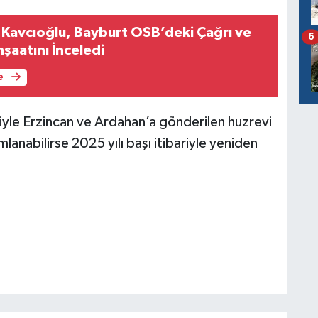
Kavcıoğlu, Bayburt OSB’deki Çağrı ve
6
nşaatını İnceledi
e
riyle Erzincan ve Ardahan’a gönderilen huzrevi
mlanabilirse 2025 yılı başı itibariyle yeniden