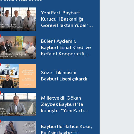
Yeni Parti Bayburt
Kurucu İl Başkanlığı
Görevi Haktan Yücel'e
verildi
Bülent Aydemir,
Bayburt Esnaf Kredi ve
Kefalet Kooperatifi
Başkanlığına Adaylığını
Açıkladı
Sözel il ikincisini
Bayburt Lisesi çıkardı
Milletvekili Gökan
Zeybek Bayburt'ta
konuştu: "Yeni Parti
seçime de iktidara da
hazır"
Bayburtlu Hatice Köse,
Puli'sini kaybetti: