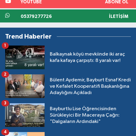
YOUTUBE
ABONE OL
05379277726
İLETIŞIM
Trend Haberler
1
Balkaynak köyü mevkiinde iki araç
kafa kafaya çarpıştı: 8 yaralı var!
2
Bülent Aydemir, Bayburt Esnaf Kredi
ve Kefalet Kooperatifi Başkanlığına
Adaylığını Açıkladı
3
Bayburtlu Lise Öğrencisinden
Sürükleyici Bir Maceraya Çağrı:
"Dalgaların Ardındaki"
4