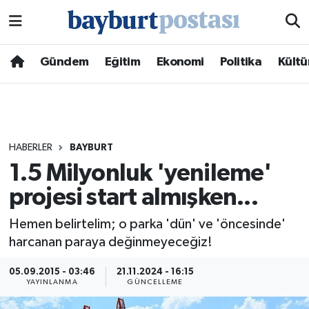
Nöbetçi Eczaneler
Gündem
Eğitim
Ekonomi
Politika
Kültü
Hava Durumu
Namaz Vakitleri
HABERLER
BAYBURT
Trafik Durumu
1.5 Milyonluk 'yenileme'
projesi start almışken...
Süper Lig Puan Durumu ve Fikstür
Hemen belirtelim; o parka 'dün' ve 'öncesinde'
Tüm Manşetler
harcanan paraya değinmeyeceğiz!
Son Dakika Haberleri
05.09.2015 - 03:46
21.11.2024 - 16:15
YAYINLANMA
GÜNCELLEME
Haber Arşivi