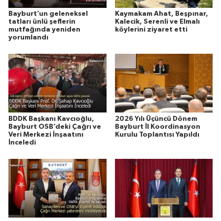
Bayburt’un geleneksel
Kaymakam Ahat, Beşpınar,
tatları ünlü şeflerin
Kalecik, Serenli ve Elmalı
mutfağında yeniden
köylerini ziyaret etti
yorumlandı
BDDK Başkanı Kavcıoğlu,
2026 Yılı Üçüncü Dönem
Bayburt OSB’deki Çağrı ve
Bayburt İl Koordinasyon
Veri Merkezi İnşaatını
Kurulu Toplantısı Yapıldı
İnceledi